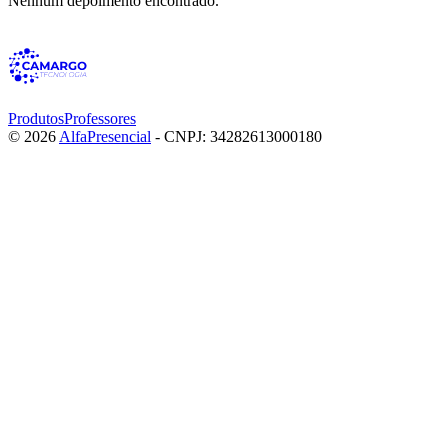
Nenhum depoimento encontrado.
Produtos
Professores
©
2026
AlfaPresencial
- CNPJ:
34282613000180