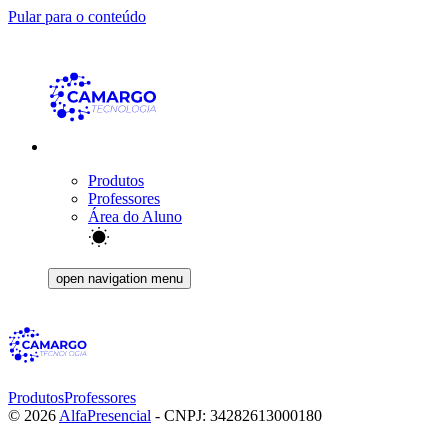
Pular para o conteúdo
Produtos
Professores
Área do Aluno
open navigation menu
Produtos
Professores
©
2026
AlfaPresencial
- CNPJ:
34282613000180